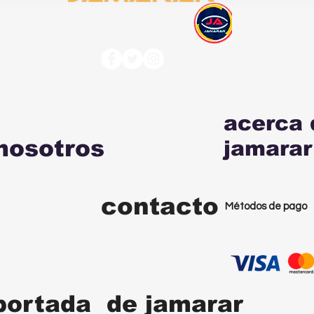
acerca 
nosotros
jamarar
contacto
Métodos de pago
portada de jamarar