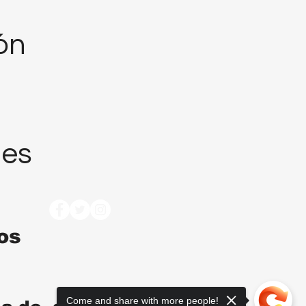
ión
nes
tos
Come and share with more people!