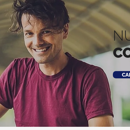
N
C
CA