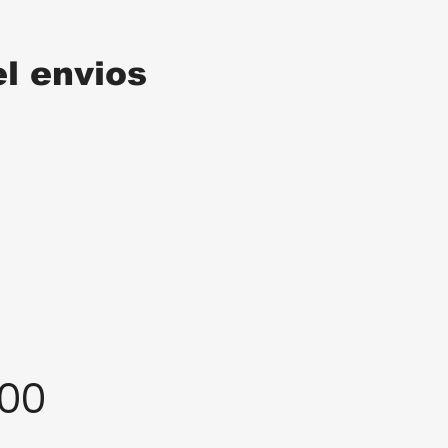
el envios
:00