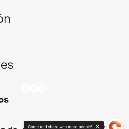
ión
nes
tos
Come and share with more people!