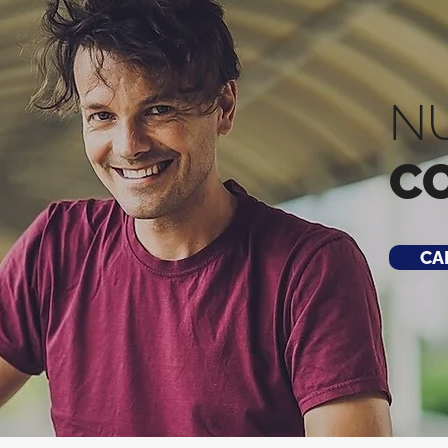
N
C
CA