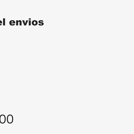
el envios
:00