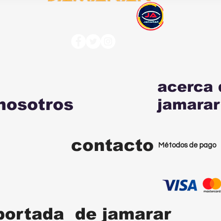
acerca 
nosotros
jamarar
contacto
Métodos de pago
portada de jamarar