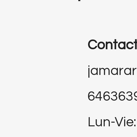
Contac
jamara
646363
Lun-Vie: