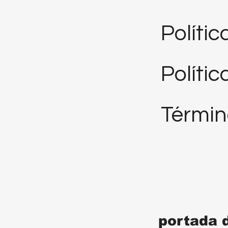
Políti
Polític
Términ
portada 