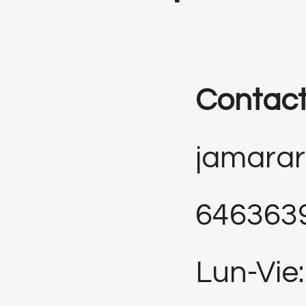
Contac
jamara
646363
Lun-Vie: