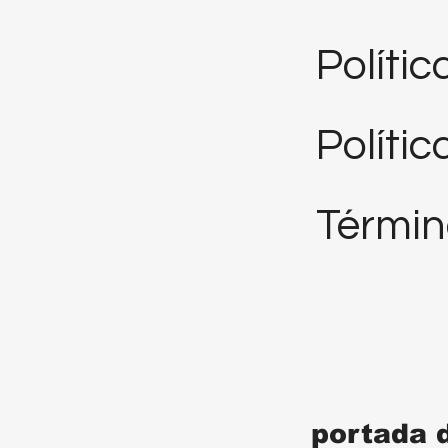
Políti
Polític
Términ
portada 