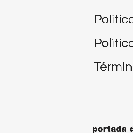
Políti
Polític
Términ
portada 