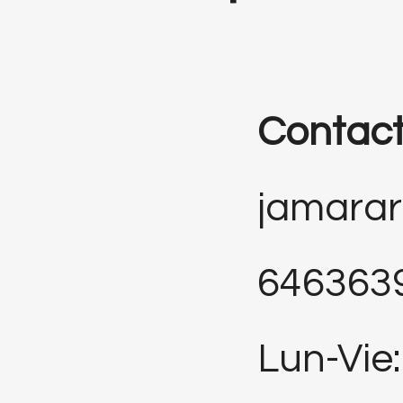
Contac
jamara
646363
Lun-Vie: