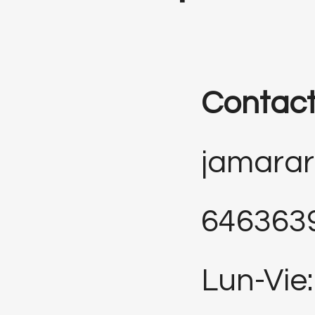
Contac
jamara
646363
Lun-Vie: