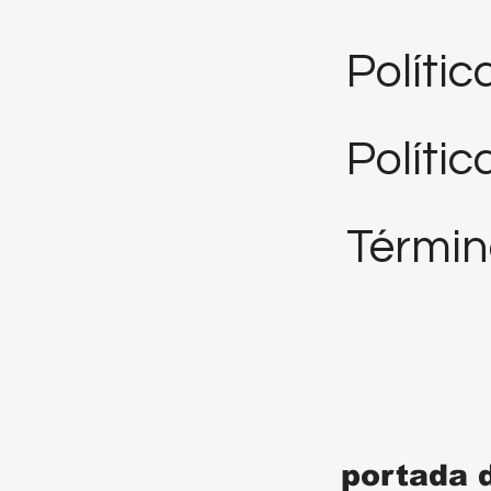
Políti
Polític
Términ
portada 