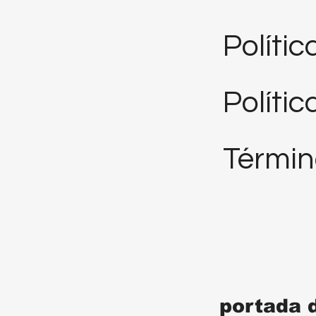
Políti
Polític
Términ
portada 