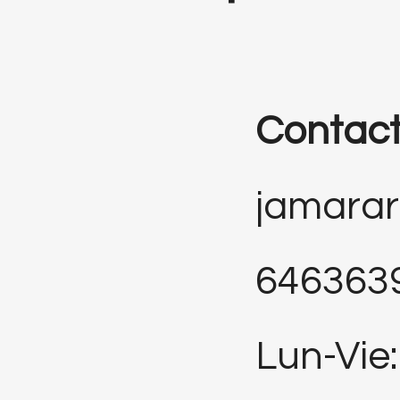
Contac
jamara
646363
Lun-Vie: