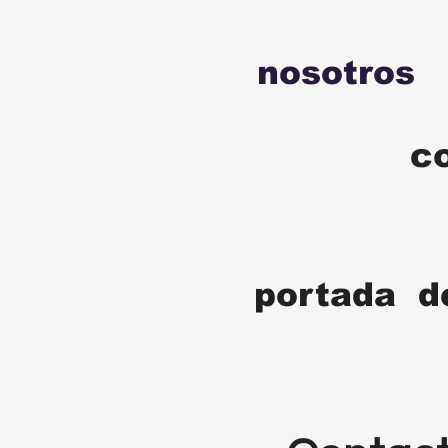
nosotros
c
portada d