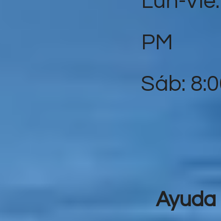
Lun-Vie:
PM
Sáb: 8:
Ayuda