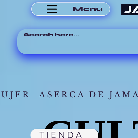
Menu
MUJER
ASERCA DE JAM
CUL
CUL
TIENDA