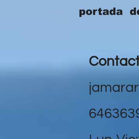
portada d
Contac
jamara
646363